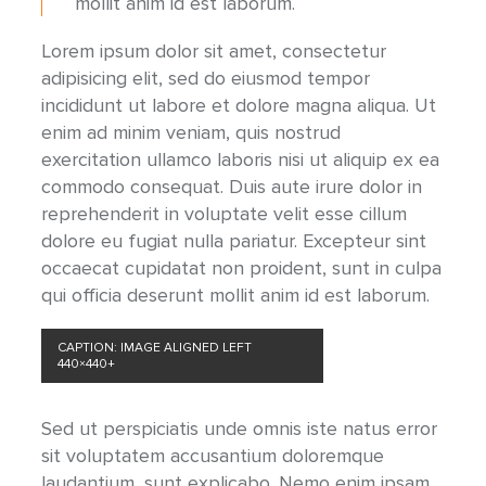
mollit anim id est laborum.
Lorem ipsum dolor sit amet, consectetur
adipisicing elit, sed do eiusmod tempor
incididunt ut labore et dolore magna aliqua. Ut
enim ad minim veniam, quis nostrud
exercitation ullamco laboris nisi ut aliquip ex ea
commodo consequat. Duis aute irure dolor in
reprehenderit in voluptate velit esse cillum
dolore eu fugiat nulla pariatur. Excepteur sint
occaecat cupidatat non proident, sunt in culpa
qui officia deserunt mollit anim id est laborum.
H3 HEADER GOES HERE
CAPTION: IMAGE ALIGNED LEFT
440×440+
Sed ut perspiciatis unde omnis iste natus error
sit voluptatem accusantium doloremque
laudantium, sunt explicabo. Nemo enim ipsam