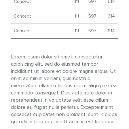
Concept
111
597
614
Concept
111
597
614
Concept
111
597
614
Lorem ipsum dolor sit amet, consectetur
adipisicing elit, sed do eiusmod tempor
incididunt ut labore et dolore magna aliqua. Ut
enim ad minim veniam, quis nostrud
exercitation ullamco laboris nisi ut aliquip ex ea
commodo consequat. Duis aute irure dolor in
reprehenderit in voluptate velit esse cillum
dolore eu fugiat nulla pariatur. Excepteur sint
occaecat cupidatat non proident, sunt in culpa
qui officia deserunt mollit anim id est laborum.