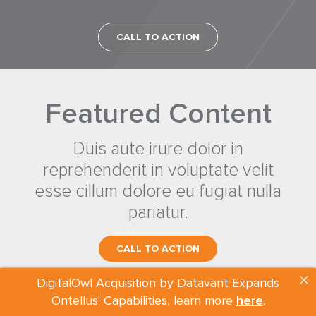
CALL TO ACTION
Featured Content
Duis aute irure dolor in
reprehenderit in voluptate velit
esse cillum dolore eu fugiat nulla
pariatur.
CALL TO ACTION
DigitalOwl Acquisition by Datavant Expands
Ontellus' Capabilities, learn more
here
.