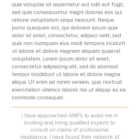
quia voluptas sit aspernatur aut odit aut fugit,
sed quia consequuntur magni dolores eos qui
ratione voluptatem sequi nesciunt. Neque
porro quisquam est, qui dolorem ipsum quia
dolor sit amet, consectetur, adipisci velit, sed
quia non numquam eius modi tempora incidunt
ut labore et dolore magnam aliquam quaerat
voluptatem. Lorem ipsum dolor sit amet,
consectetur adipisicing elit, sed do eiusmod
tempor incididunt ut labore et dolore magna
aliqua. Ut enim ad minim veniam, quis nostrud
exercitation ullamco laboris nisi ut aliquip ex ea
commodo consequat.
tifying
I have approached AMFS to assist me in
I'm wr
credible
locating and hiring qualified experts to
for ta
ess and
consult on claims of professional
an ex
dical
negligence. I have found their network of
than 2