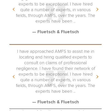
ne the
experts to be exceptional. I have hired
exper
 real
quite a number of experts, in various
job wel
AMFS is
fields, through AMFS, over the years. The
 ...
experts have been ...
— Fluetsch & Fluetsch
tifying
I have approached AMFS to assist me in
credible
locating and hiring qualified experts to
ess and
consult on claims of professional
dical
negligence. I have found their network of
ne the
experts to be exceptional. I have hired
 real
quite a number of experts, in various
AMFS is
fields, through AMFS, over the years. The
 ...
experts have been ...
— Fluetsch & Fluetsch