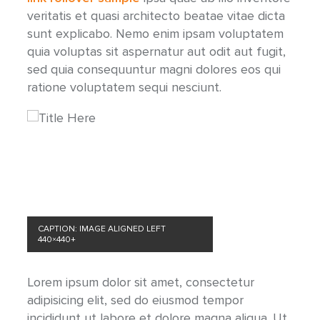
veritatis et quasi architecto beatae vitae dicta
sunt explicabo. Nemo enim ipsam voluptatem
quia voluptas sit aspernatur aut odit aut fugit,
sed quia consequuntur magni dolores eos qui
ratione voluptatem sequi nesciunt.
CAPTION: IMAGE ALIGNED LEFT
440×440+
Lorem ipsum dolor sit amet, consectetur
adipisicing elit, sed do eiusmod tempor
incididunt ut labore et dolore magna aliqua. Ut