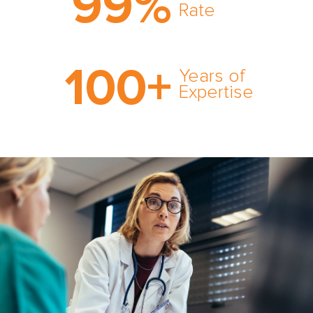
99
%
expert witness network,
Rate
cultivated over three
decades in business.
With AMFS, there’s no
100
+
medical specialty too
Years of
rare and no case too
Expertise
tough. Experience
expertise in action.